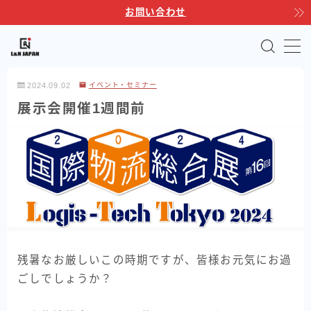
お問い合わせ
MENU
2024.09.02
イベント・セミナー
TOP
展示会開催1週間前
サポートサービス
製品ラインナップ
自動運転フォークリフト
Linkores AGF
Linkores AGF スタッカー
残暑なお厳しいこの時期ですが、皆様お元気にお過
Linkores AGF 水平搬送モデル
ごしでしょうか？
Linkores AGF CBD20H
シャトルラックシステム