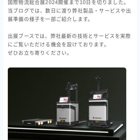
国際物流総合展2024開催まで10日を切りました。
標準型シャトル
当ブログでは、数日に渡り弊社製品・サービスや出
重量型シャトル
展準備の様子を一部ご紹介します。
薄型シャトル
出展ブースでは、弊社最新の技術とサービスを実際
AMR (自律走行搬送ロボット)
にご覧いただける機会を設けております。
TransPallet
ぜひお立ち寄りください。
TransPallet X
導入事例
医療現場
電力
衣類品製造
イベント