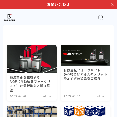
お問い合わせ
MENU
TOP
サポートサービス
製品ラインナップ
自動運転フォークリフト
自動運転フォークリフト
(AGF)とは？導入のメリット
物流革命を牽引する
やおすすめ製品をご紹介
AGF（自動運転フォークリ
Linkores AGF
フト）の最新動向と将来展
Linkores AGF スタッカー
望
2025.04.09
column
2025.01.15
column
Linkores AGF 水平搬送モデル
Linkores AGF CBD20H
シャトルラックシステム