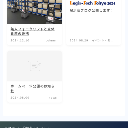
標準型シャトル
展示会ブログ公開します！
重量型シャトル
薄型シャトル
無人フォークリフトと立体
倉庫の連携
AMR (自律走行搬送ロボット)
2024.12.10
column
2024.08.29
イベント・セミ
TransPallet
ナー
TransPallet X
導入事例
医療現場
ホームページ公開のお知ら
せ
電力
2024.08.09
news
衣類品製造
イベント