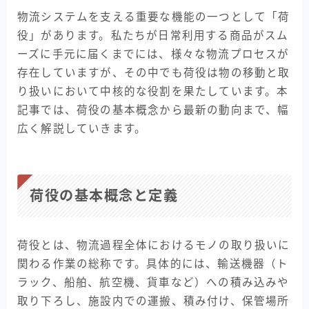
物流システムを支える重要な機能の一つとして「荷
標準型シャトル
役」があります。私たちが日常利用する商品がスム
重量型シャトル
ーズに手元に届くまでには、様々な物流プロセスが
薄型シャトル
存在していますが、その中でも荷役は物の移動と取
AMR (自律走行搬送ロボット)
り扱いにおいて中核的な役割を果たしています。本
記事では、荷役の基本概念から最新の動向まで、幅
TransPallet
広く解説していきます。
TransPallet X
導入事例
荷役の基本概念と定義
医療現場
電力
荷役とは、物流過程全体におけるモノの取り扱いに
衣類品製造
関わる作業の総称です。具体的には、輸送機器（ト
ラック、船舶、航空機、貨車など）への積み込みや
イベント
取り下ろし、施設内での運搬、積み付け、保管場所