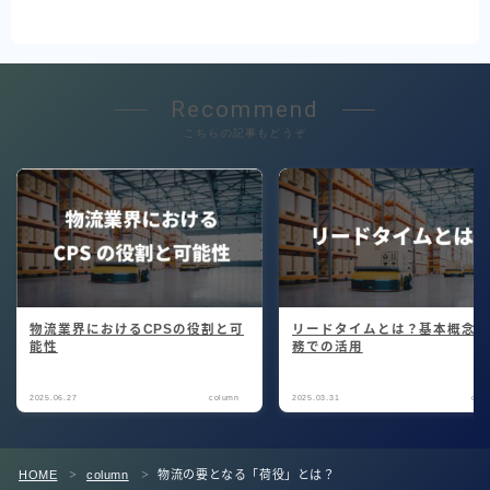
Recommend
こちらの記事もどうぞ
物流業界におけるCPSの役割と可
リードタイムとは？基本概念
能性
務での活用
2025.06.27
column
2025.03.31
col
HOME
column
物流の要となる「荷役」とは？
＞
＞