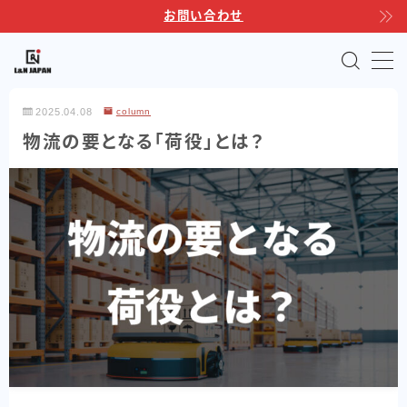
お問い合わせ
MENU
2025.04.08
column
TOP
物流の要となる「荷役」とは？
サポートサービス
製品ラインナップ
自動運転フォークリフト
Linkores AGF
Linkores AGF スタッカー
Linkores AGF 水平搬送モデル
Linkores AGF CBD20H
シャトルラックシステム