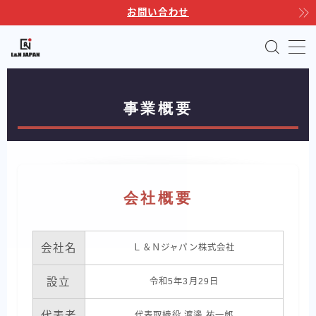
お問い合わせ
MENU
TOP
事業概要
サポートサービス
製品ラインナップ
会社概要
自動運転フォークリフト
Linkores AGF
Linkores AGF スタッカー
会社名
Ｌ＆Ｎジャパン株式会社
Linkores AGF 水平搬送モデル
設立
令和5年3月29日
Linkores AGF CBD20H
シャトルラックシステム
代表者
代表取締役 渡邊 祐一郎