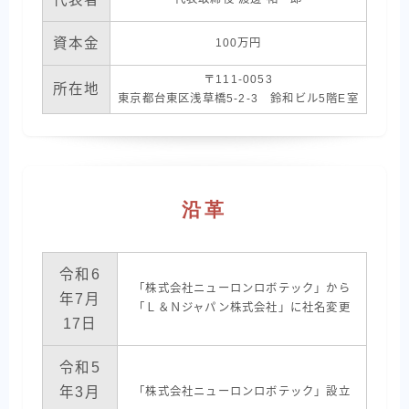
標準型シャトル
資本金
100万円
重量型シャトル
薄型シャトル
〒111-0053
所在地
東京都台東区浅草橋5-2-3 鈴和ビル5階E室
AMR (自律走行搬送ロボット)
TransPallet
TransPallet X
沿革
導入事例
医療現場
令和6
「株式会社ニューロンロボテック」から
電力
年7月
「Ｌ＆Ｎジャパン株式会社」に社名変更
17日
衣類品製造
令和5
イベント
年3月
「株式会社ニューロンロボテック」設立