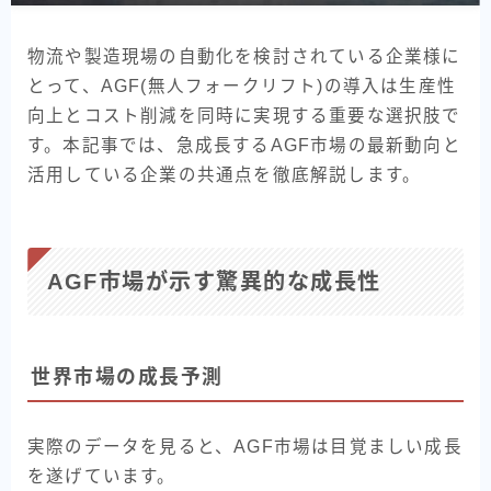
標準型シャトル
物流や製造現場の自動化を検討されている企業様に
重量型シャトル
とって、AGF(無人フォークリフト)の導入は生産性
薄型シャトル
向上とコスト削減を同時に実現する重要な選択肢で
AMR (自律走行搬送ロボット)
す。本記事では、急成長するAGF市場の最新動向と
活用している企業の共通点を徹底解説します。
TransPallet
TransPallet X
導入事例
AGF市場が示す驚異的な成長性
医療現場
電力
世界市場の成長予測
衣類品製造
実際のデータを見ると、AGF市場は目覚ましい成長
イベント
を遂げています。