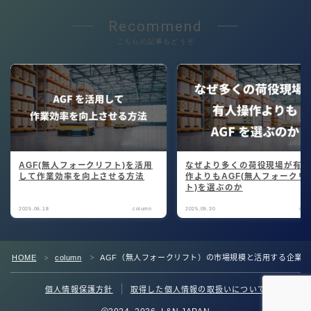
Recommend
こちらの記事もどうぞ
AGF(無人フォークリフト)を活用
なぜより多くの荷役現場が有
して作業効率を向上させる方法
作よりもAGF(無人フォークリ
ト)を選ぶのか
2025.06.18
column
2025.05.30
col
HOME
column
AGF（無人フォークリフト）の市場規模と活用する企業
＞
＞
個人情報保護方針
取得した個人情報の取扱いについて