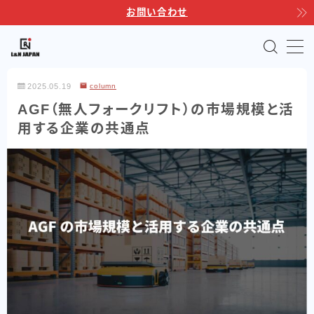
お問い合わせ
MENU
2025.05.19
column
TOP
AGF（無人フォークリフト）の市場規模と活
用する企業の共通点
サポートサービス
製品ラインナップ
自動運転フォークリフト
Linkores AGF
Linkores AGF スタッカー
Linkores AGF 水平搬送モデル
Linkores AGF CBD20H
シャトルラックシステム