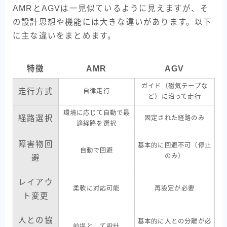
AMRとAGVは一見似ているように見えますが、そ
の設計思想や機能には大きな違いがあります。以下
に主な違いをまとめます。
特徴
AMR
AGV
ガイド（磁気テープな
走行方式
自律走行
ど）に沿って走行
環境に応じて自動で最
経路選択
固定された経路のみ
適経路を選択
障害物回
基本的に回避不可（停止
自動で回避
のみ）
避
レイアウ
柔軟に対応可能
再設定が必要
ト変更
人との協
基本的に人との分離が必
前提として設計