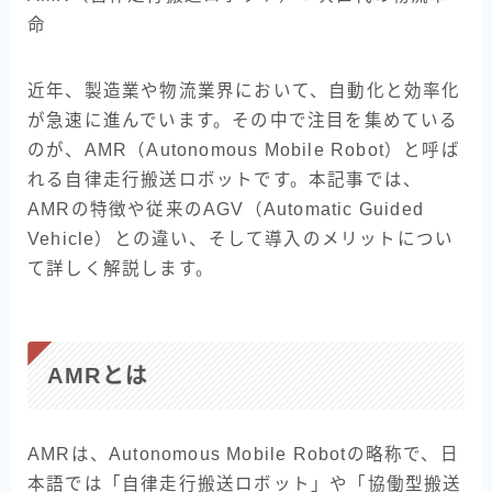
命
標準型シャトル
重量型シャトル
近年、製造業や物流業界において、自動化と効率化
薄型シャトル
が急速に進んでいます。その中で注目を集めている
AMR (自律走行搬送ロボット)
のが、AMR（Autonomous Mobile Robot）と呼ば
TransPallet
れる自律走行搬送ロボットです。本記事では、
TransPallet X
AMRの特徴や従来のAGV（Automatic Guided
Vehicle）との違い、そして導入のメリットについ
て詳しく解説します。
導入事例
医療現場
電力
AMRとは
衣類品製造
イベント
AMRは、Autonomous Mobile Robotの略称で、日
本語では「自律走行搬送ロボット」や「協働型搬送