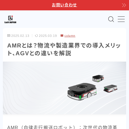
お問い合わせ
MENU
2025.02.13
2025.03.19
column
TOP
AMRとは？物流や製造業界での導入メリッ
ト、AGVとの違いを解説
サポートサービス
製品ラインナップ
自動運転フォークリフト
Linkores AGF
Linkores AGF スタッカー
Linkores AGF 水平搬送モデル
Linkores AGF CBD20H
シャトルラックシステム
AMR（自律走行搬送ロボット）：次世代の物流革