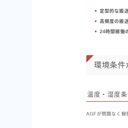
定型的な搬
高頻度の搬
24時間稼働
環境条件
温度・湿度条
AGFが問題なく