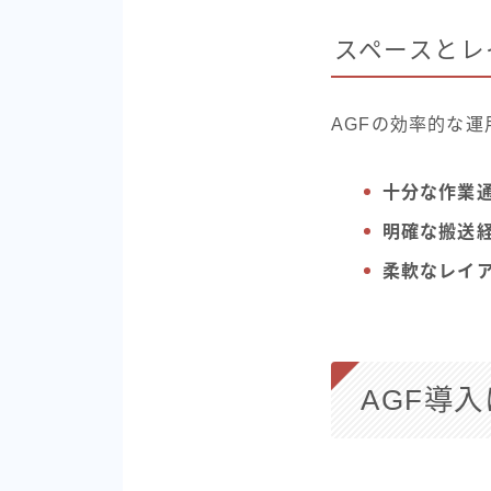
スペースとレ
AGFの効率的な
十分な作業
明確な搬送
柔軟なレイ
AGF導