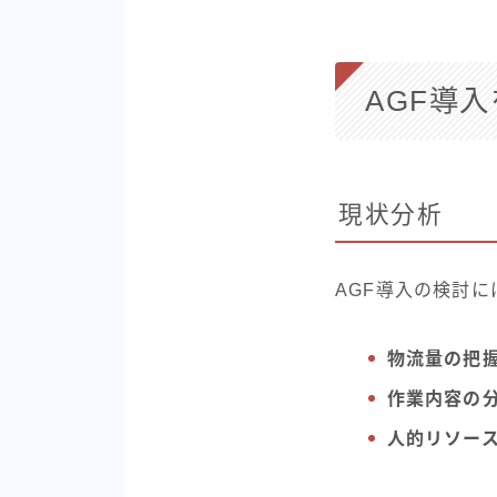
AGF導
現状分析
AGF導入の検討
物流量の把
作業内容の
人的リソー