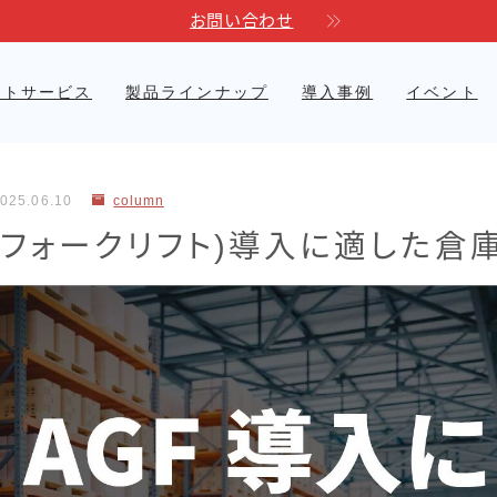
お問い合わせ
ートサービス
製品ラインナップ
導入事例
イベント
自動運転フォークリフト
医療現場
電力
Linkores AGF
025.06.10
column
人フォークリフト)導入に適した倉
Linkores AGF スタッカ
衣類品製造
ー
Linkores AGF 水平搬送
モデル
Linkores AGF CBD20H
シャトルラックシステム
標準型シャトル