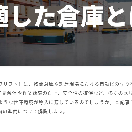
重量型シャトル
薄型シャトル
AMR (自律走行搬送ロボッ
ト)
TransPallet
TransPallet X
ークリフト）は、物流倉庫や製造現場における自動化の切り
不足解消や作業効率の向上、安全性の確保など、多くのメ
のような倉庫環境が導入に適しているのでしょうか。本記事
前の準備について解説します。