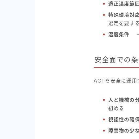
適正温度範
特殊環境対
選定を要す
湿度条件
一
安全面での条
AGFを安全に運
人と機械の
組める
視認性の確
障害物の少