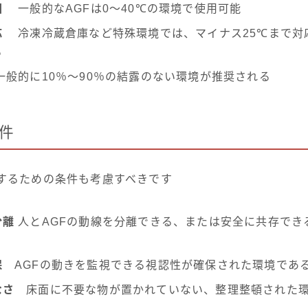
囲
一般的なAGFは0〜40℃の環境で使用可能
応
冷凍冷蔵倉庫など特殊環境では、マイナス25℃まで対
る
般的に10％～90％の結露のない環境が推奨される
件
用するための条件も考慮すべきです
分離
人とAGFの動線を分離できる、または安全に共存でき
保
AGFの動きを監視できる視認性が確保された環境であ
なさ
床面に不要な物が置かれていない、整理整頓された