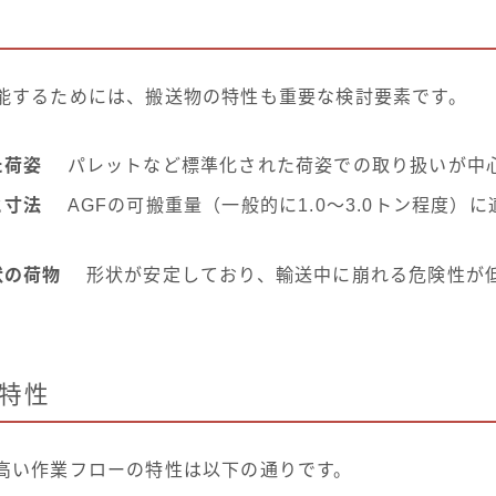
機能するためには、搬送物の特性も重要な検討要素です。
た荷姿
パレットなど標準化された荷姿での取り扱いが中
と寸法
AGFの可搬重量（一般的に1.0〜3.0トン程度）
状の荷物
形状が安定しており、輸送中に崩れる危険性が
特性
が高い作業フローの特性は以下の通りです。