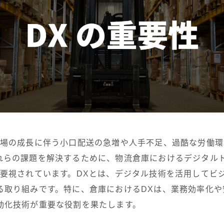
重量型シャトル
薄型シャトル
AMR (自律走行搬送ロボッ
ト)
TransPallet
TransPallet X
市場の成長に伴う小口配送の急増や人手不足、過酷な労働
れらの課題を解決するために、物流倉庫におけるデジタル
重要視されています。DXとは、デジタル技術を活用してビ
る取り組みです。特に、倉庫におけるDXは、業務効率化や
動化技術が重要な役割を果たします。