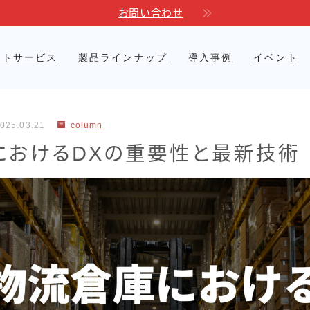
お問い合わせ
ートサービス
製品ラインナップ
導入事例
イベント
自動運転フォークリフト
医療現場
電力
Linkores AGF
025.03.21
column
におけるDXの重要性と最新技術
Linkores AGF スタッカ
衣類品製造
ー
Linkores AGF 水平搬送
モデル
Linkores AGF CBD20H
シャトルラックシステム
標準型シャトル