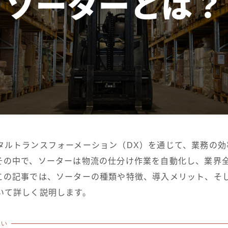
重量型シャトル
薄型シャトル
AMR (自律走行搬送ロボッ
ト)
TransPallet
TransPallet X
タルトランスフォーメーション（DX）を通じて、業務の効
その中で、ソーターは物流の仕分け作業を自動化し、業界
この記事では、ソーターの種類や特徴、導入メリット、そ
いて詳しく説明します。
たい