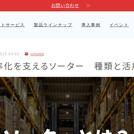
お問い合わせ
ートサービス
製品ラインナップ
導入事例
イベント
自動運転フォークリフト
医療現場
電力
Linkores AGF
025.04.03
column
率化を支えるソーター 種類と活
Linkores AGF スタッカ
衣類品製造
ー
Linkores AGF 水平搬送
モデル
Linkores AGF CBD20H
シャトルラックシステム
標準型シャトル